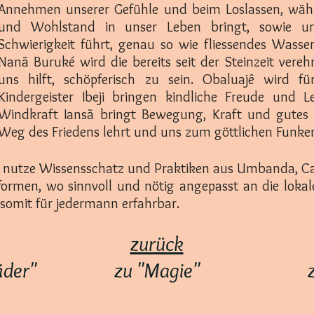
Annehmen unserer Gefühle und beim Loslassen, währ
und Wohlstand in unser Leben bringt, sowie u
Schwierigkeit führt, genau so wie fliessendes Wasse
Nanã Buruké wird die bereits seit der Steinzeit vereh
uns hilft, schöpferisch zu sein. Obaluajê wird f
Kindergeister Ibeji bringen kindliche Freude und Le
Windkraft Iansã bringt Bewegung, Kraft und gutes
Weg des Friedens lehrt und uns zum göttlichen Funken
g, nutze Wissensschatz und Praktiken aus Umbanda, Ca
hformen, wo sinnvoll und nötig angepasst an die lokal
 somit für jedermann erfahrbar.
zurück
äder"
zu "Magie"