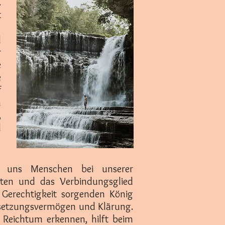
.
t
d
r
e
e
f
n
,
d
en uns Menschen bei unserer
oten und das Verbindungsglied
 Gerechtigkeit sorgenden König
hsetzungsvermögen und Klärung.
 Reichtum erkennen, hilft beim