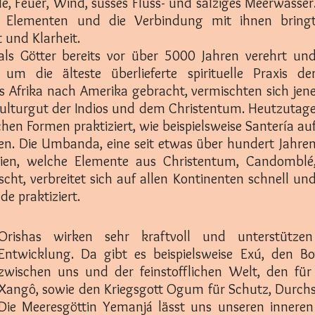
e, Feuer, Wind, süsses Fluss- und salziges Meerwasser
n Elementen und die Verbindung mit ihnen bring
 und Klarheit.
als Götter bereits vor über 5000 Jahren verehrt un
um die älteste überlieferte spirituelle Praxis de
s Afrika nach Amerika gebracht, vermischten sich jen
ulturgut der Indios und dem Christentum. Heutzutag
chen Formen praktiziert, wie beispielsweise Santería au
en. Die Umbanda, eine seit etwas über hundert Jahre
silien, welche Elemente aus Christentum, Candomblé
ht, verbreitet sich auf allen Kontinenten schnell un
nde praktiziert.
Orishas wirken sehr kraftvoll und unterstütz
Entwicklung. Da gibt es beispielsweise Exú, den B
zwischen uns und der feinstofflichen Welt, den für
Xangô, sowie den Kriegsgott Ogum für Schutz, Durc
Die Meeresgöttin Yemanjá lässt uns unseren inneren