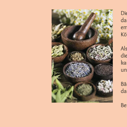
Di
da
em
Kö
Al
di
ka
un
Bä
da
Be