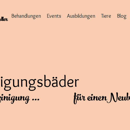
Behandlungen
Events
Ausbildungen
Tiere
Blog
nigungsbäder
inigung ...
für einenNeub