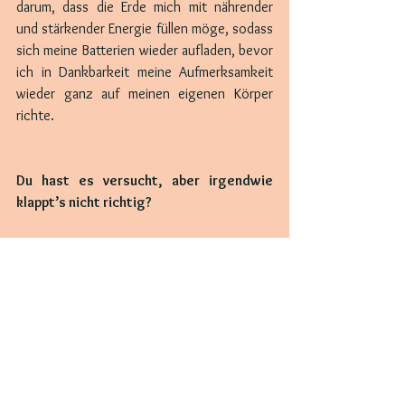
darum, dass die Erde mich mit nährender 
und stärkender Energie füllen möge, sodass 
sich meine Batterien wieder aufladen, bevor 
ich in Dankbarkeit meine Aufmerksamkeit 
wieder ganz auf meinen eigenen Körper 
richte.
Du hast es versucht, aber irgendwie 
klappt’s nicht richtig?
Blockaden in deinem Energiefeld können 
deine Fähigkeit, dich zu erden 
einschränken. Neben dem zeigen von 
weiteren, stärker wirkenden 
Erdungsübungen kann ich dir helfen, 
Blockaden zu entfernen, dein 
Energiesystem zu reinigen und neu 
aufzuladen – auch auf Distanz.